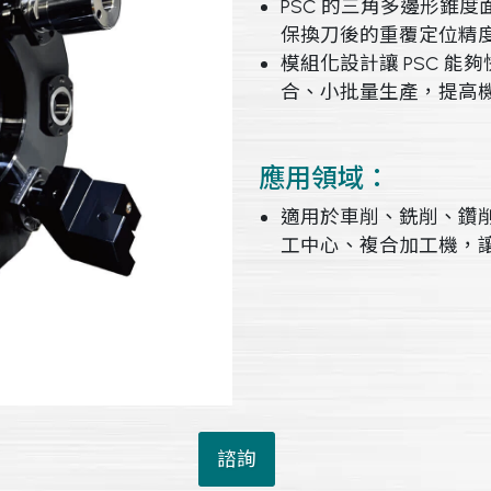
PSC 的三角多邊形錐
保換刀後的重覆定位精度
模組化設計讓 PSC 
合、小批量生產，提高
應用領域：
適用於車削、銑削、鑽削
工中心、複合加工機，
諮詢